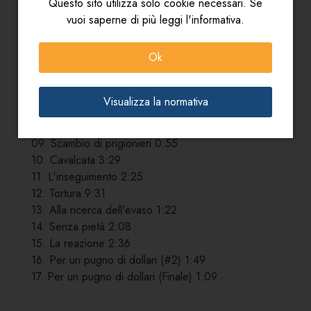
Questo sito utilizza solo cookie necessari. Se
01. Titoli 2:58
vuoi saperne di più leggi l'informativa.
02. Quasi morto 1:40
03. Musica sospesa 1:02
Ok
04. Square dance 1:36
05. Ramon 1:05
06. Consuelo Baxter 1:18
Visualizza la normativa
07. Doppi giochi 1:41
08. Per un pugno di dollari (#1) 1:26
09. Scambio di prigionieri 0:55
10. Cavalcata 3:29
11. L'inseguimento 2:25
12. Tortura 9:31
13. Alla ricerca dell'evaso 1:22
14. Senza pietà 2:08
15. La reazione 2:36
16. Per un pugno di dollari (#2) 1:49
17. Per un pugno di dollari (Finale) 1:09