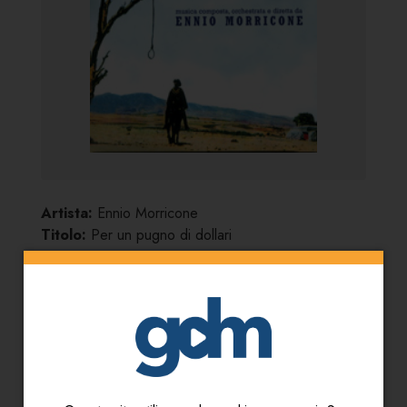
Artista:
Ennio Morricone
Titolo:
Per un pugno di dollari